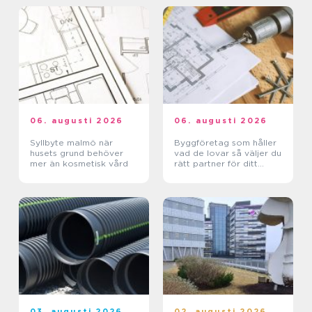
06. augusti 2026
06. augusti 2026
Syllbyte malmö när
Byggföretag som håller
husets grund behöver
vad de lovar så väljer du
mer än kosmetisk vård
rätt partner för ditt
projekt
03. augusti 2026
02. augusti 2026