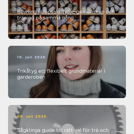
Bowling i Uppsala: Nöje, gemenskap och
träning på samma gång
10. juli 2026
Trikåtyg ett flexibelt grundmaterial i
garderoben
09. juli 2026
Sågklinga guide till rätt val för trä och