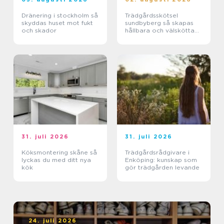
Dränering i stockholm så
Trädgårdsskötsel
skyddas huset mot fukt
sundbyberg så skapas
och skador
hållbara och välskötta
utemiljöer
31. juli 2026
31. juli 2026
Köksmontering skåne så
Trädgårdsrådgivare i
lyckas du med ditt nya
Enköping: kunskap som
kök
gör trädgården levande
24. juli 2026