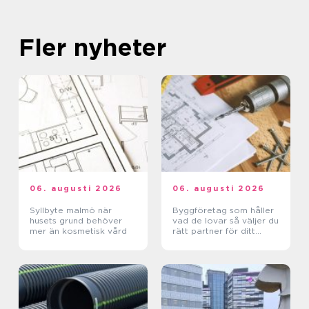
Fler nyheter
06. augusti 2026
06. augusti 2026
Syllbyte malmö när
Byggföretag som håller
husets grund behöver
vad de lovar så väljer du
mer än kosmetisk vård
rätt partner för ditt
projekt