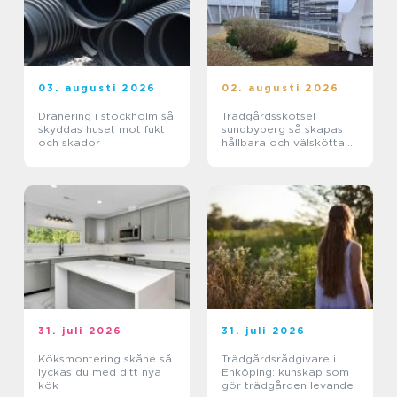
03. augusti 2026
02. augusti 2026
Dränering i stockholm så
Trädgårdsskötsel
skyddas huset mot fukt
sundbyberg så skapas
och skador
hållbara och välskötta
utemiljöer
31. juli 2026
31. juli 2026
Köksmontering skåne så
Trädgårdsrådgivare i
lyckas du med ditt nya
Enköping: kunskap som
kök
gör trädgården levande