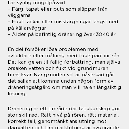
har synlig mögelpåväxt
– Färg, tapet eller puts som släpper från
väggarna
– Fuktfläckar eller missfärgningar längst ned
på källarväggar
– Ålder på befintlig dränering över 3040 år
En del försöker lösa problemen med
avfuktare eller målning med fuktspärr inifrån.
Det kan ge en tillfällig förbättring, men själva
orsaken vatten och fukt vid grundmuren
finns kvar. När grunden väl är påverkad går
det sällan att komma undan någon form av
dräneringsåtgärd om man vill ha en långsiktig
lösning.
Dränering är ett område där fackkunskap gör
stor skillnad. Rätt nivå på rören, rätt material,
korrekt fall, genomtänkt anslutning mot
dagvatten och bra marklutning är avgörande.