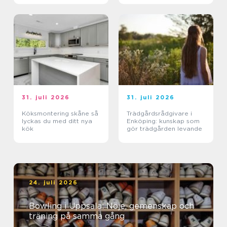
31. juli 2026
31. juli 2026
Köksmontering skåne så
Trädgårdsrådgivare i
lyckas du med ditt nya
Enköping: kunskap som
kök
gör trädgården levande
24. juli 2026
Bowling i Uppsala: Nöje, gemenskap och
träning på samma gång