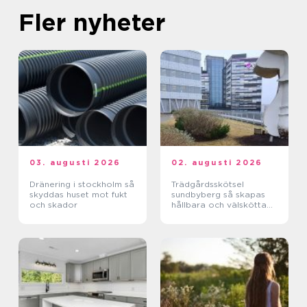
Fler nyheter
03. augusti 2026
02. augusti 2026
Dränering i stockholm så
Trädgårdsskötsel
skyddas huset mot fukt
sundbyberg så skapas
och skador
hållbara och välskötta
utemiljöer