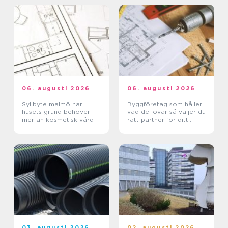
06. augusti 2026
06. augusti 2026
Syllbyte malmö när
Byggföretag som håller
husets grund behöver
vad de lovar så väljer du
mer än kosmetisk vård
rätt partner för ditt
projekt
03. augusti 2026
02. augusti 2026