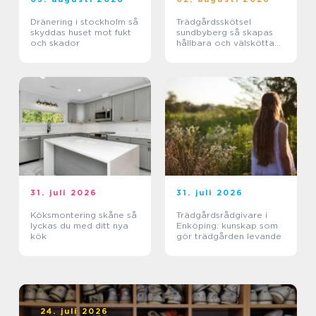
Dränering i stockholm så
Trädgårdsskötsel
skyddas huset mot fukt
sundbyberg så skapas
och skador
hållbara och välskötta
utemiljöer
31. juli 2026
31. juli 2026
Köksmontering skåne så
Trädgårdsrådgivare i
lyckas du med ditt nya
Enköping: kunskap som
kök
gör trädgården levande
24. juli 2026