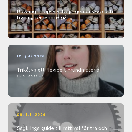
Bowling i Uppsala: Nöje, gemenskap och
träning på samma gång
10. juli 2026
Trikåtyg ett flexibelt grundmaterial i
garderoben
09. juli 2026
Sågklinga guide till rätt val för trä och