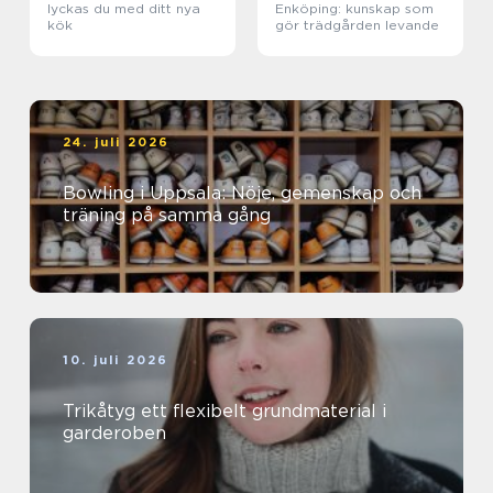
lyckas du med ditt nya
Enköping: kunskap som
kök
gör trädgården levande
24. juli 2026
Bowling i Uppsala: Nöje, gemenskap och
träning på samma gång
10. juli 2026
Trikåtyg ett flexibelt grundmaterial i
garderoben