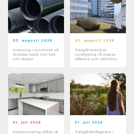
03. augusti 2026
02. augusti 2026
Dränering i stockholm så
Trädgårdsskötsel
skyddas huset mot fukt
sundbyberg så skapas
och skador
hållbara och välskötta
utemiljöer
31. juli 2026
31. juli 2026
Köksmontering skåne så
Trädgårdsrådgivare i