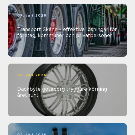
07. juli 2026
Transport Skåne – effektiva lösningar för
företag, kommuner och privatpersoner
05. juli 2026
Däckbyte göteborg tryggare körning
året runt
02. juli 2026