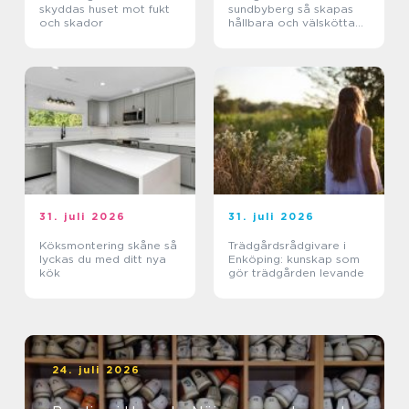
skyddas huset mot fukt
sundbyberg så skapas
och skador
hållbara och välskötta
utemiljöer
31. juli 2026
31. juli 2026
Köksmontering skåne så
Trädgårdsrådgivare i
lyckas du med ditt nya
Enköping: kunskap som
kök
gör trädgården levande
24. juli 2026