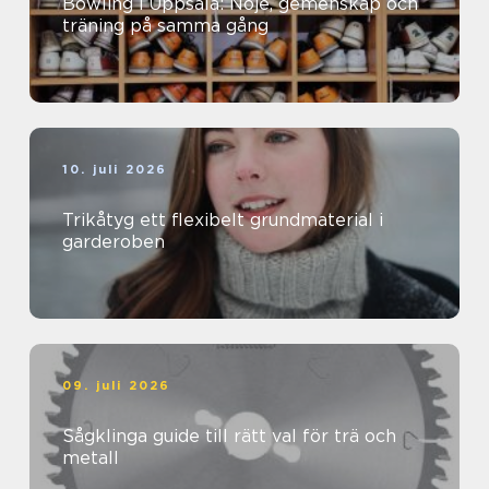
Bowling i Uppsala: Nöje, gemenskap och
träning på samma gång
10. juli 2026
Trikåtyg ett flexibelt grundmaterial i
garderoben
09. juli 2026
Sågklinga guide till rätt val för trä och
metall