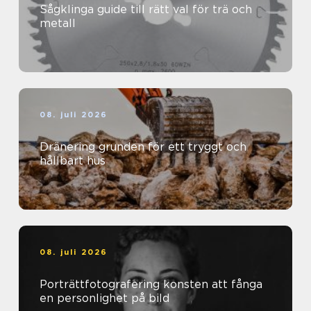
Sågklinga guide till rätt val för trä och
metall
08. juli 2026
Dränering grunden för ett tryggt och
hållbart hus
08. juli 2026
Porträttfotografering konsten att fånga
en personlighet på bild