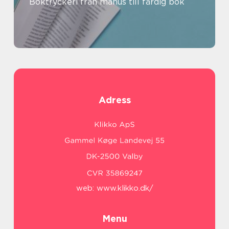
Boktryckeri från manus till färdig bok
Adress
web:
www.klikko.dk/
Menu