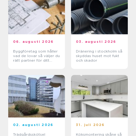
06. augusti 2026
03. augusti 2026
Byggföretag som håller
Dränering i stockholm så
vad de lovar så väljer du
skyddas huset mot fukt
rätt partner för ditt
och skador
projekt
02. augusti 2026
31. juli 2026
Trädgårdsskötsel
Köksmontering skåne så