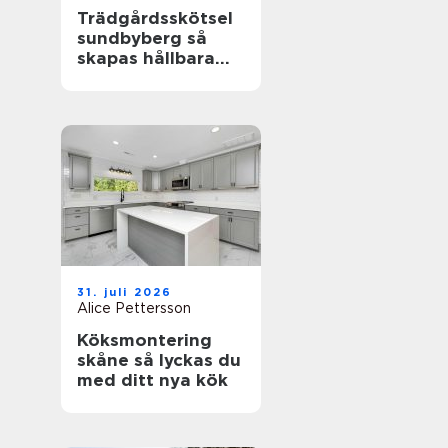
Trädgårdsskötsel
sundbyberg så
skapas hållbara
och välskötta
utemiljöer
31. juli 2026
Alice Pettersson
Köksmontering
skåne så lyckas du
med ditt nya kök