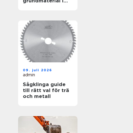
grundmaterial i
garderoben
09. juli 2026
admin
Sågklinga guide
till rätt val för trä
och metall