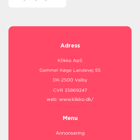
Adress
web:
www.klikko.dk/
Menu
Annonsering