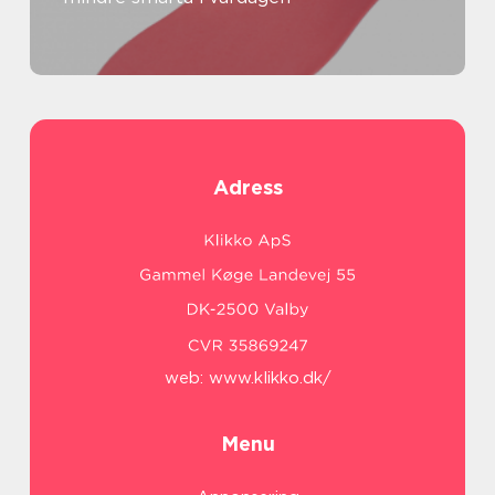
Adress
web:
www.klikko.dk/
Menu