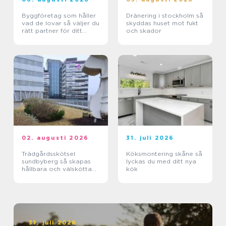
Byggföretag som håller
Dränering i stockholm så
vad de lovar så väljer du
skyddas huset mot fukt
rätt partner för ditt
och skador
projekt
02. augusti 2026
31. juli 2026
Trädgårdsskötsel
Köksmontering skåne så
sundbyberg så skapas
lyckas du med ditt nya
hållbara och välskötta
kök
utemiljöer
31. juli 2026