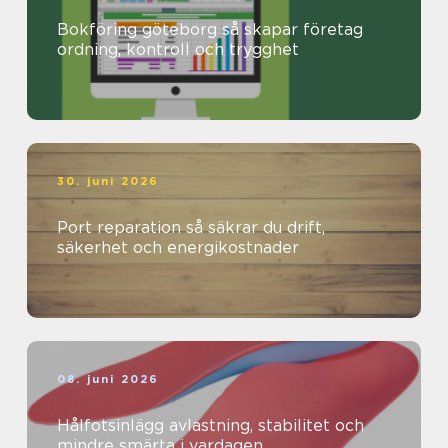
Bokföring göteborg så skapar företag
ordning, kontroll och trygghet
30. juni 2026
Port reparation så säkrar du drift,
säkerhet och energikostnader
08. juni 2026
Hålfotsinlägg avlastning, stabilitet och
mindre smärta i vardagen