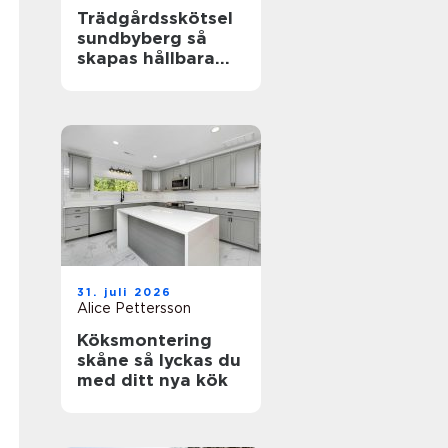
Trädgårdsskötsel
sundbyberg så
skapas hållbara
och välskötta
utemiljöer
31. juli 2026
Alice Pettersson
Köksmontering
skåne så lyckas du
med ditt nya kök