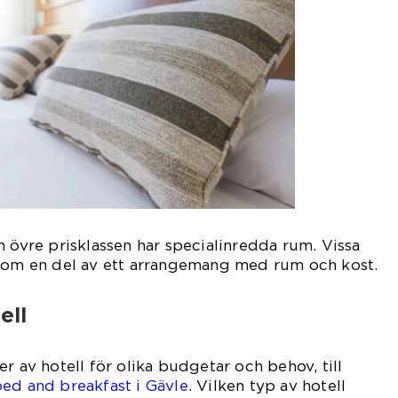
n övre prisklassen har specialinredda rum. Vissa
 som en del av ett arrangemang med rum och kost.
ell
r av hotell för olika budgetar och behov, till
ed and breakfast i Gävle
. Vilken typ av hotell