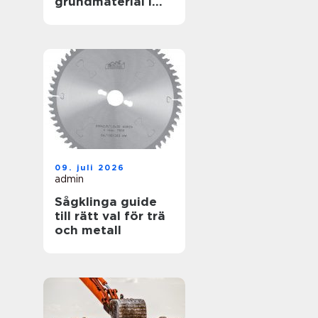
grundmaterial i
garderoben
09. juli 2026
admin
Sågklinga guide
till rätt val för trä
och metall