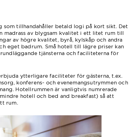
g som tillhandahåller betald logi på kort sikt. Det
n madrass av blygsam kvalitet i ett litet rum till
ängar av högre kvalitet, byrå, kylskåp och andra
och eget badrum. Små hotell till lägre priser kan
undläggande tjänsterna och faciliteterna för
rbjuda ytterligare faciliteter för gästerna, t.ex.
nomsorg, konferens- och evenemangsutrymmen och
nemang. Hotellrummen är vanligtvis numrerade
 mindre hotell och bed and breakfast) så att
itt rum.