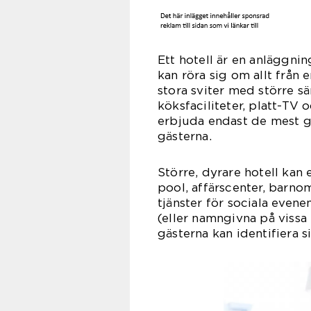
Ett hotell är en anläggnin
kan röra sig om allt från e
stora sviter med större s
köksfaciliteter, platt-TV 
erbjuda endast de mest gr
gästerna.
Större, dyrare hotell kan e
pool, affärscenter, bar
tjänster för sociala eve
(eller namngivna på vissa
gästerna kan identifiera s