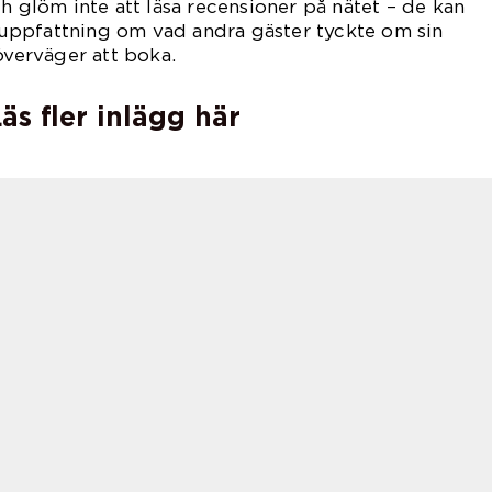
h glöm inte att läsa recensioner på nätet – de kan
en uppfattning om vad andra gäster tyckte om sin
överväger att boka.
äs fler inlägg här