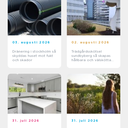
03. augusti 2026
02. augusti 2026
Dränering i stockholm så
Trädgårdsskötsel
skyddas huset mot fukt
sundbyberg så skapas
och skador
hållbara och välskötta
utemiljöer
31. juli 2026
31. juli 2026