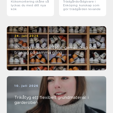
Köksmontering skåne så
Trädgårdsrådgivare i
lyckas du med ditt nya
Enköping: kunskap som
kök
gör trädgården levande
24. juli 2026
Bowling i Uppsala: Nöje, gemenskap och
träning på samma gång
10. juli 2026
Trikåtyg ett flexibelt grundmaterial i
garderoben