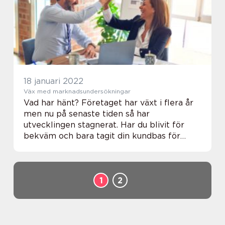
bäst att ha en tandläkare som känns trygg
och ...
18 januari 2022
Väx med marknadsundersökningar
Vad har hänt? Företaget har växt i flera år
men nu på senaste tiden så har
utvecklingen stagnerat. Har du blivit för
bekväm och bara tagit din kundbas för
given? Vad gör era konkurrenter som ni
inte gör? Vad vill kunderna ha av er? Hur
kan du lösa de...
1
2