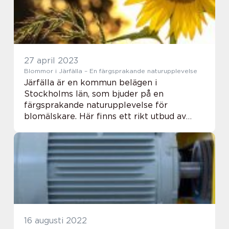
27 april 2023
Blommor i Järfälla – En färgsprakande naturupplevelse
Järfälla är en kommun belägen i
Stockholms län, som bjuder på en
färgsprakande naturupplevelse för
blomälskare. Här finns ett rikt utbud av
olika sorters blommor som sträcker sig
över &arin...
16 augusti 2022