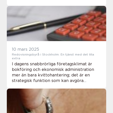
att välja en plats för att samla kollegor...
10 mars 2025
Redovisningsbyrå i Stockholm: En tjänst med det lilla
extra
I dagens snabbrörliga företagsklimat är
bokföring och ekonomisk administration
mer än bara kvittohantering; det är en
strategisk funktion som kan avgöra
framgången för ett företag. I Stockholm,
en av...