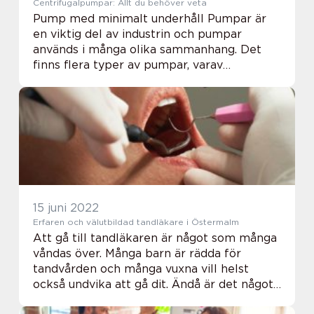
Centrifugalpumpar: Allt du behöver veta
Pump med minimalt underhåll Pumpar är
en viktig del av industrin och pumpar
används i många olika sammanhang. Det
finns flera typer av pumpar, varav
centrifugalpumpar är en. I denna artikel går
vi igenom allt du behöver veta om
centrifugalpumpar. Vi ...
15 juni 2022
Erfaren och välutbildad tandläkare i Östermalm
Att gå till tandläkaren är något som många
våndas över. Många barn är rädda för
tandvården och många vuxna vill helst
också undvika att gå dit. Ändå är det något
som alla behöver ta sig igenom. Då är det