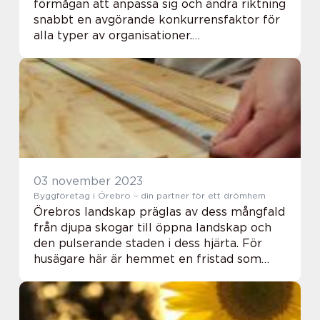
förmågan att anpassa sig och ändra riktning
snabbt en avgörande konkurrensfaktor för
alla typer av organisationer.
Förändringsledning har därfö...
03 november 2023
Byggföretag i Örebro – din partner för ett drömhem
Örebros landskap präglas av dess mångfald
från djupa skogar till öppna landskap och
den pulserande staden i dess hjärta. För
husägare här är hemmet en fristad som
återspeglar denna mångs...