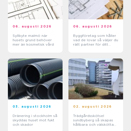
06. augusti 2026
06. augusti 2026
Syllbyte malmö när
Byggföretag som håller
husets grund behöver
vad de lovar så väljer du
mer än kosmetisk vård
rätt partner för ditt
projekt
03. augusti 2026
02. augusti 2026
Dränering i stockholm så
Trädgårdsskötsel
skyddas huset mot fukt
sundbyberg så skapas
och skador
hållbara och välskötta
utemiljöer