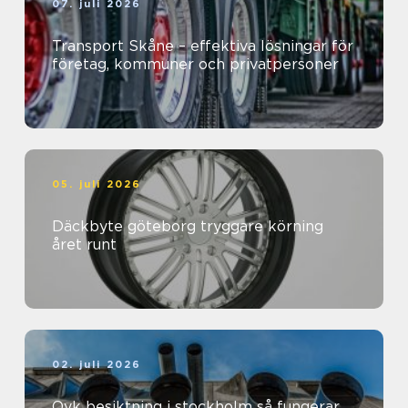
07. juli 2026
Transport Skåne – effektiva lösningar för
företag, kommuner och privatpersoner
05. juli 2026
Däckbyte göteborg tryggare körning
året runt
02. juli 2026
Ovk besiktning i stockholm så fungerar