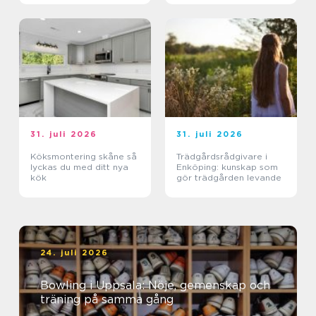
31. juli 2026
31. juli 2026
Köksmontering skåne så
Trädgårdsrådgivare i
lyckas du med ditt nya
Enköping: kunskap som
kök
gör trädgården levande
24. juli 2026
Bowling i Uppsala: Nöje, gemenskap och
träning på samma gång