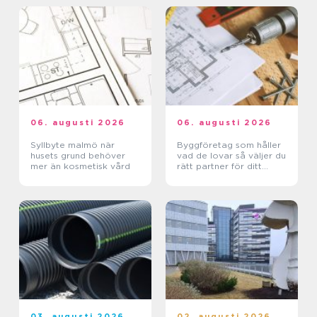
06. augusti 2026
06. augusti 2026
Syllbyte malmö när
Byggföretag som håller
husets grund behöver
vad de lovar så väljer du
mer än kosmetisk vård
rätt partner för ditt
projekt
03. augusti 2026
02. augusti 2026