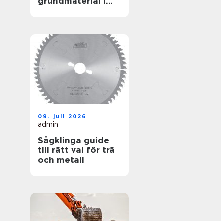
grundmaterial i
garderoben
09. juli 2026
admin
Sågklinga guide
till rätt val för trä
och metall