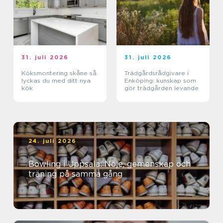
31. juli 2026
31. juli 2026
Köksmontering skåne så
Trädgårdsrådgivare i
lyckas du med ditt nya
Enköping: kunskap som
kök
gör trädgården levande
24. juli 2026
Bowling i Uppsala: Nöje, gemenskap och
träning på samma gång