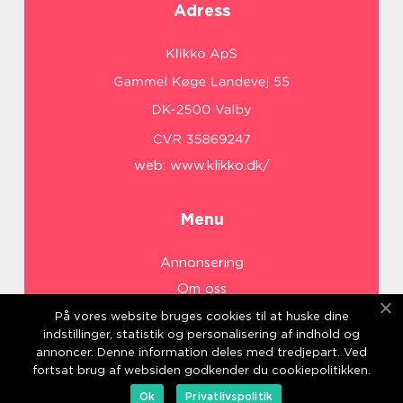
Adress
web:
www.klikko.dk/
Menu
Annonsering
Om oss
Cookies
På vores website bruges cookies til at huske dine
indstillinger, statistik og personalisering af indhold og
Kontakta oss
annoncer. Denne information deles med tredjepart. Ved
Sitemap
fortsat brug af websiden godkender du cookiepolitikken.
Ok
Privatlivspolitik