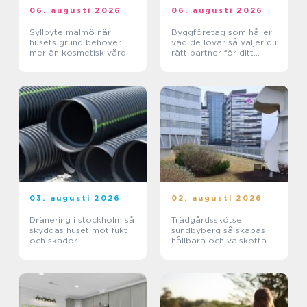
06. augusti 2026
06. augusti 2026
Syllbyte malmö när
Byggföretag som håller
husets grund behöver
vad de lovar så väljer du
mer än kosmetisk vård
rätt partner för ditt
projekt
03. augusti 2026
02. augusti 2026
Dränering i stockholm så
Trädgårdsskötsel
skyddas huset mot fukt
sundbyberg så skapas
och skador
hållbara och välskötta
utemiljöer