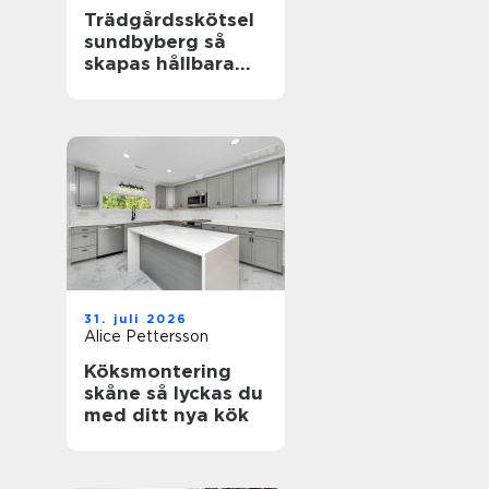
Trädgårdsskötsel
sundbyberg så
skapas hållbara
och välskötta
utemiljöer
31. juli 2026
Alice Pettersson
Köksmontering
skåne så lyckas du
med ditt nya kök