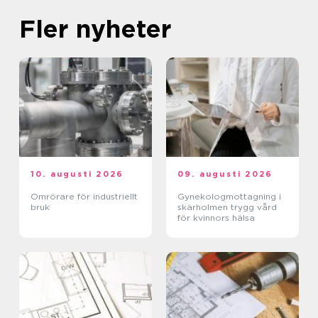
Fler nyheter
10. augusti 2026
09. augusti 2026
Omrörare för industriellt
Gynekologmottagning i
bruk
skärholmen trygg vård
för kvinnors hälsa