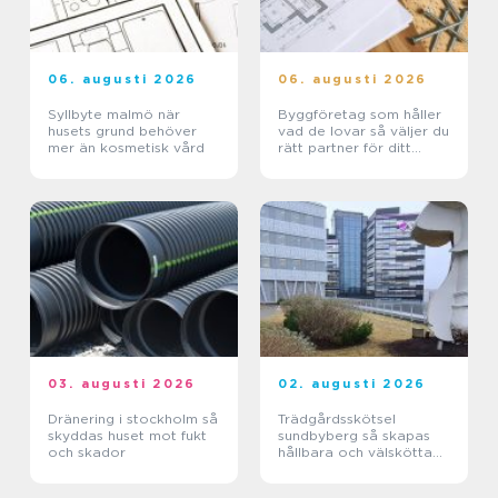
06. augusti 2026
06. augusti 2026
Syllbyte malmö när
Byggföretag som håller
husets grund behöver
vad de lovar så väljer du
mer än kosmetisk vård
rätt partner för ditt
projekt
03. augusti 2026
02. augusti 2026
Dränering i stockholm så
Trädgårdsskötsel
skyddas huset mot fukt
sundbyberg så skapas
och skador
hållbara och välskötta
utemiljöer