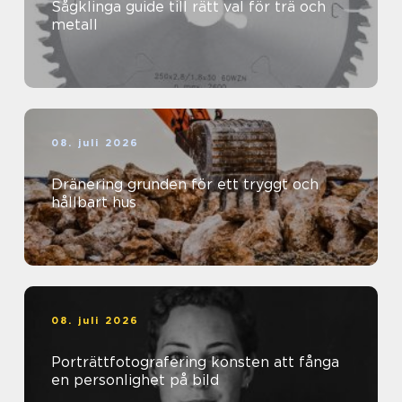
Sågklinga guide till rätt val för trä och
metall
08. juli 2026
Dränering grunden för ett tryggt och
hållbart hus
08. juli 2026
Porträttfotografering konsten att fånga
en personlighet på bild