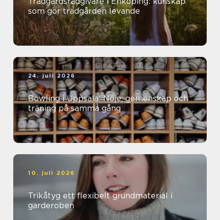
Trädgårdsrådgivare i Enköping: kunskap
som gör trädgården levande
24. juli 2026
Bowling i Uppsala: Nöje, gemenskap och
träning på samma gång
10. juli 2026
Trikåtyg ett flexibelt grundmaterial i
garderoben