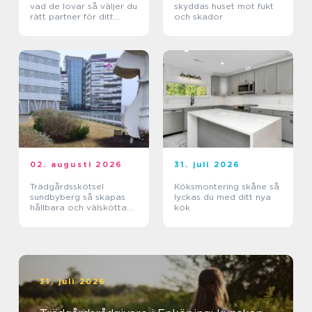
vad de lovar så väljer du
skyddas huset mot fukt
rätt partner för ditt
och skador
projekt
02. augusti 2026
31. juli 2026
Trädgårdsskötsel
Köksmontering skåne så
sundbyberg så skapas
lyckas du med ditt nya
hållbara och välskötta
kök
utemiljöer
31. juli 2026