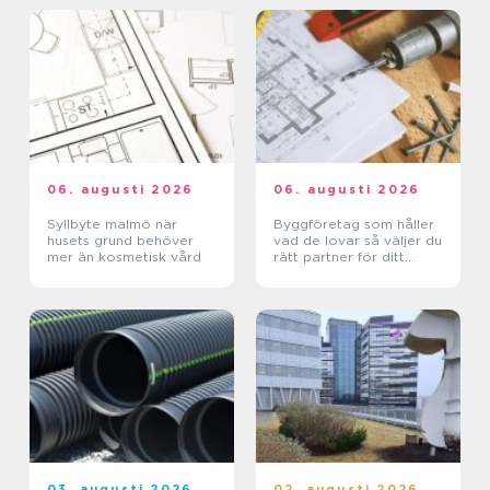
06. augusti 2026
06. augusti 2026
Syllbyte malmö när
Byggföretag som håller
husets grund behöver
vad de lovar så väljer du
mer än kosmetisk vård
rätt partner för ditt
projekt
03. augusti 2026
02. augusti 2026