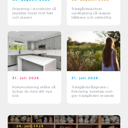
Dränering i stockholm så
Trädgårdsskötsel
skyddas huset mot fukt
sundbyberg så skapas
och skador
hållbara och välskötta
utemiljöer
31. juli 2026
31. juli 2026
Köksmontering skåne så
Trädgårdsrådgivare i
lyckas du med ditt nya
Enköping: kunskap som
kök
gör trädgården levande
24. juli 2026