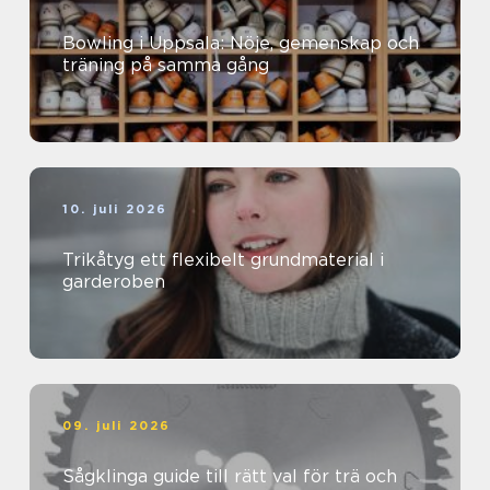
Bowling i Uppsala: Nöje, gemenskap och
träning på samma gång
10. juli 2026
Trikåtyg ett flexibelt grundmaterial i
garderoben
09. juli 2026
Sågklinga guide till rätt val för trä och