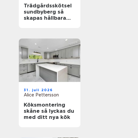
Trädgårdsskötsel
sundbyberg så
skapas hållbara
och välskötta
utemiljöer
31. juli 2026
Alice Pettersson
Köksmontering
skåne så lyckas du
med ditt nya kök