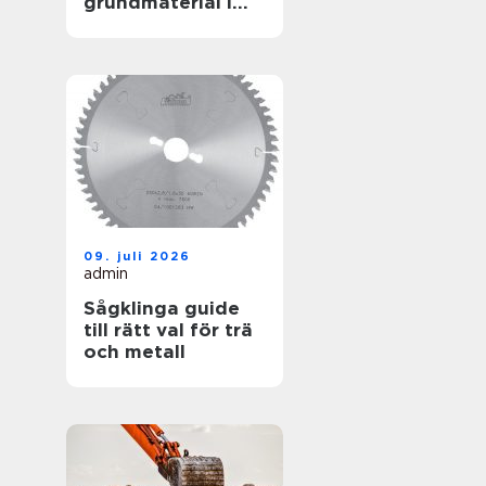
grundmaterial i
garderoben
09. juli 2026
admin
Sågklinga guide
till rätt val för trä
och metall