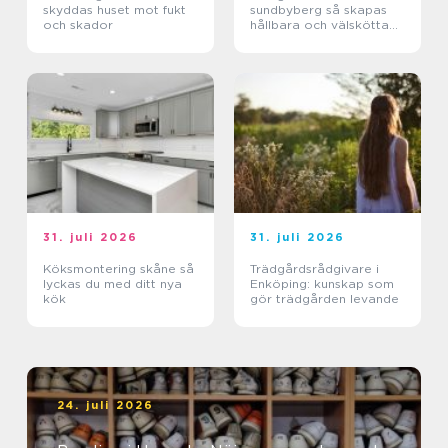
skyddas huset mot fukt
sundbyberg så skapas
och skador
hållbara och välskötta
utemiljöer
31. juli 2026
31. juli 2026
Köksmontering skåne så
Trädgårdsrådgivare i
lyckas du med ditt nya
Enköping: kunskap som
kök
gör trädgården levande
24. juli 2026