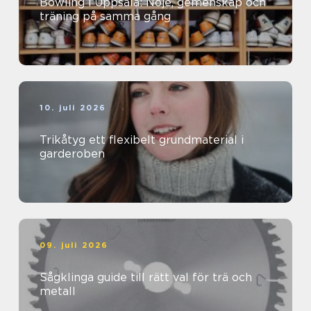
Bowling i Uppsala: Nöje, gemenskap och
träning på samma gång
10. juli 2026
Trikåtyg ett flexibelt grundmaterial i
garderoben
09. juli 2026
Sågklinga guide till rätt val för trä och
metall