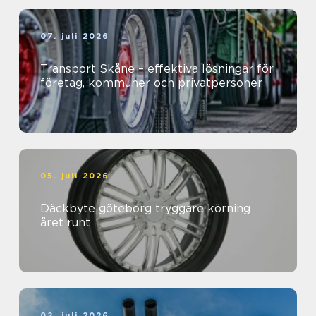
07. juli 2026
Transport Skåne – effektiva lösningar för
företag, kommuner och privatpersoner
05. juli 2026
Däckbyte göteborg tryggare körning
året runt
02. juli 2026