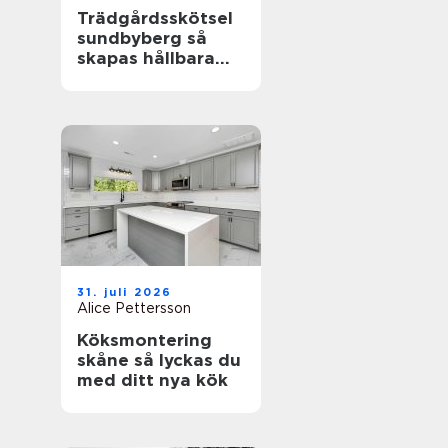
Trädgårdsskötsel
sundbyberg så
skapas hållbara
och välskötta
utemiljöer
31. juli 2026
Alice Pettersson
Köksmontering
skåne så lyckas du
med ditt nya kök