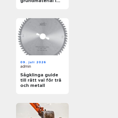
grundmaterial i
garderoben
09. juli 2026
admin
Sågklinga guide
till rätt val för trä
och metall