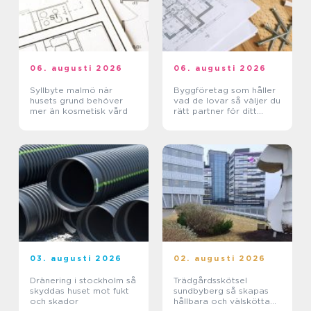
06. augusti 2026
06. augusti 2026
Syllbyte malmö när
Byggföretag som håller
husets grund behöver
vad de lovar så väljer du
mer än kosmetisk vård
rätt partner för ditt
projekt
03. augusti 2026
02. augusti 2026
Dränering i stockholm så
Trädgårdsskötsel
skyddas huset mot fukt
sundbyberg så skapas
och skador
hållbara och välskötta