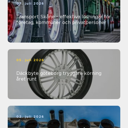
07. juli 2026
Transport Skåne – effektiva lösningar för
företag, kommuner och privatpersoner
05. juli 2026
Däckbyte göteborg tryggare körning
året runt
02. juli 2026