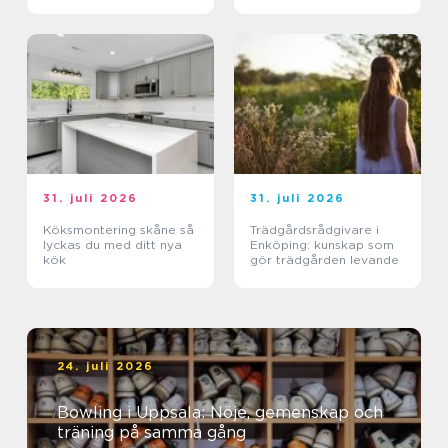
utemiljöer
31. juli 2026
31. juli 2026
Köksmontering skåne så
Trädgårdsrådgivare i
lyckas du med ditt nya
Enköping: kunskap som
kök
gör trädgården levande
24. juli 2026
Bowling i Uppsala: Nöje, gemenskap och
träning på samma gång