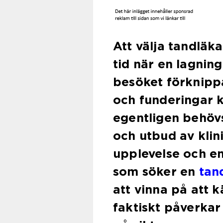
Att välja tandläk
tid när en lagnin
besöket förknipp
och funderingar 
egentligen behöv
och utbud av klin
upplevelse och en
som söker en
tan
att vinna på att k
faktiskt påverkar