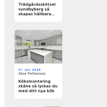
Trädgårdsskötsel
sundbyberg så
skapas hållbara
och välskötta
utemiljöer
31. juli 2026
Alice Pettersson
Köksmontering
skåne så lyckas du
med ditt nya kök