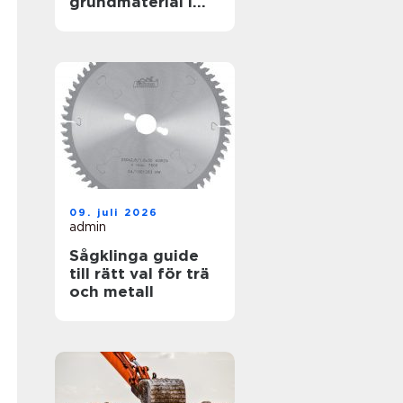
grundmaterial i
garderoben
09. juli 2026
admin
Sågklinga guide
till rätt val för trä
och metall