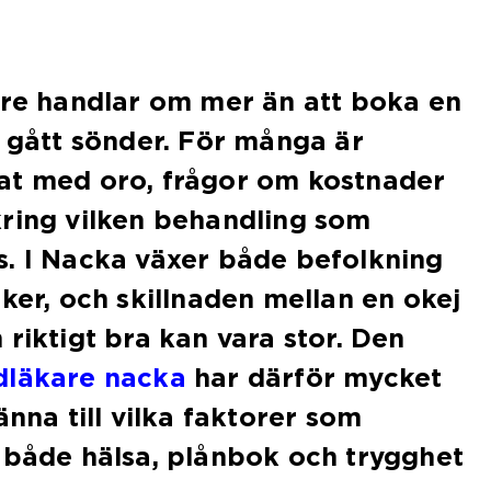
are handlar om mer än att boka en
g gått sönder. För många är
at med oro, frågor om kostnader
kring vilken behandling som
s. I Nacka växer både befolkning
iker, och skillnaden mellan en okej
 riktigt bra kan vara stor. Den
dläkare nacka
har därför mycket
änna till vilka faktorer som
 både hälsa, plånbok och trygghet