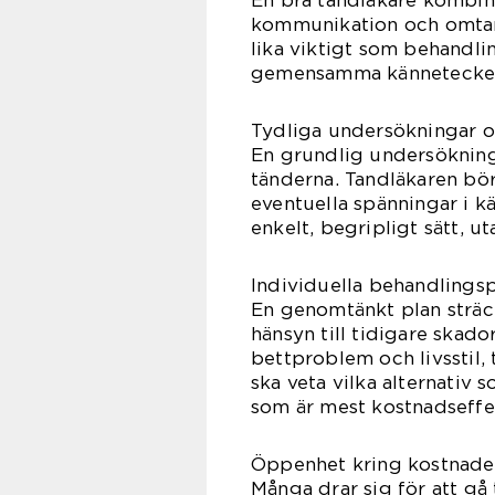
En bra tandläkare kombi
kommunikation och omtank
lika viktigt som behandli
gemensamma kännetecke
Tydliga undersökningar o
En grundlig undersökning 
tänderna. Tandläkaren bör
eventuella spänningar i k
enkelt, begripligt sätt, u
Individuella behandlings
En genomtänkt plan sträck
hänsyn till tidigare skado
bettproblem och livsstil,
ska veta vilka alternativ 
som är mest kostnadseffek
Öppenhet kring kostnade
Många drar sig för att gå 