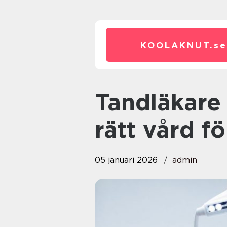
KOOLAKNUT.
se
Tandläkare i Nacka: så hittar du
rätt vård f
05 januari 2026
admin