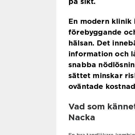
på sikt.
En modern klinik 
förebyggande och
hälsan. Det innebä
information och lå
snabba nödlösnin
sättet minskar ri
oväntade kostnad
Vad som kännet
Nacka