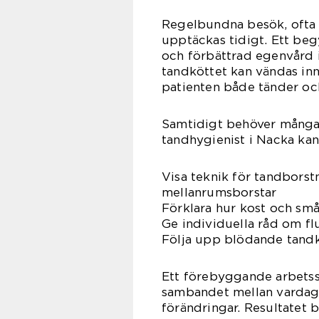
Regelbundna besök, ofta 
upptäckas tidigt. Ett be
och förbättrad egenvård i
tandköttet kan vändas inna
patienten både tänder oc
Samtidigt behöver många 
tandhygienist i Nacka kan 
Visa teknik för tandborst
mellanrumsborstar
Förklara hur kost och små
Ge individuella råd om flu
Följa upp blödande tand
Ett förebyggande arbetssä
sambandet mellan vardags
förändringar. Resultatet b