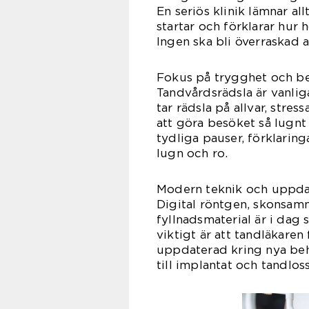
En seriös klinik lämnar al
startar och förklarar hu
Ingen ska bli överraskad a
Fokus på trygghet och 
Tandvårdsrädsla är vanlig
tar rädsla på allvar, stre
att göra besöket så lugnt
tydliga pauser, förklaring
lugn och ro.
Modern teknik och uppd
Digital röntgen, skons
fyllnadsmaterial är i dag 
viktigt är att tandläkaren
uppdaterad kring nya beh
till implantat och tandlo