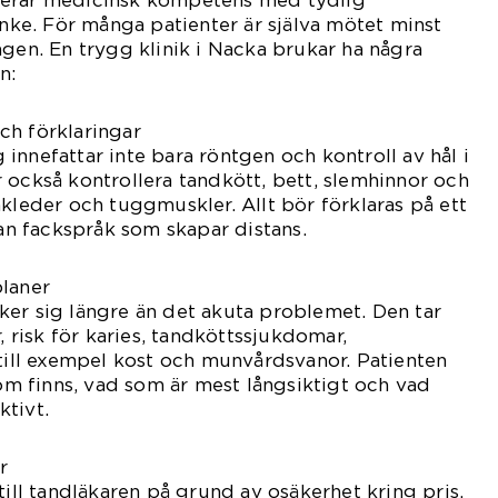
nerar medicinsk kompetens med tydlig
e. För många patienter är själva mötet minst
ngen. En trygg klinik i Nacka brukar ha några
n:
ch förklaringar
innefattar inte bara röntgen och kontroll av hål i
 också kontrollera tandkött, bett, slemhinnor och
äkleder och tuggmuskler. Allt bör förklaras på ett
tan fackspråk som skapar distans.
planer
er sig längre än det akuta problemet. Den tar
r, risk för karies, tandköttssjukdomar,
 till exempel kost och munvårdsvanor. Patienten
som finns, vad som är mest långsiktigt och vad
tivt.
r
till tandläkaren på grund av osäkerhet kring pris.