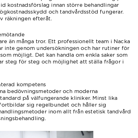
ltid kostnadsförslag innan större behandlingar
r högkostnadsskydd och tandvårdsstöd fungerar.
v räkningen efteråt.
bemötande
are än många tror. Ett professionellt team i Nacka
ssar inte genom undersökningen och har rutiner för
 som möjligt. Det kan handla om enkla saker som
ar steg för steg och möjlighet att ställa frågor i
aterad kompetens
amma bedövningsmetoder och moderna
standard på välfungerande kliniker. Minst lika
 fortbildar sig regelbundet och håller sig
andlingsmetoder inom allt från estetisk tandvård
ssningsbehandling.