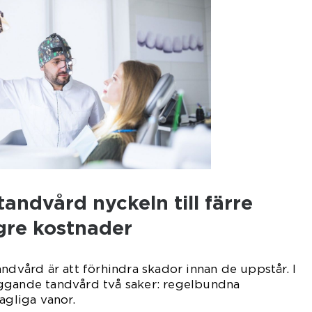
ndvård nyckeln till färre
gre kostnader
andvård är att förhindra skador innan de uppstår. I
ggande tandvård två saker: regelbundna
agliga vanor.