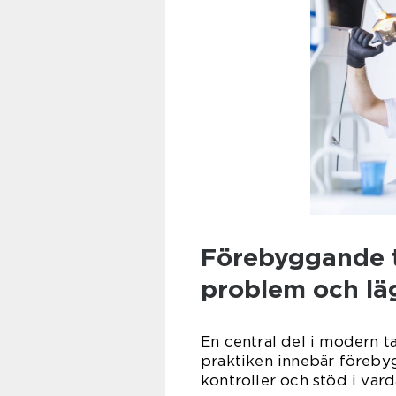
Förebyggande ta
problem och lä
En central del i modern t
praktiken innebär föreby
kontroller och stöd i vard