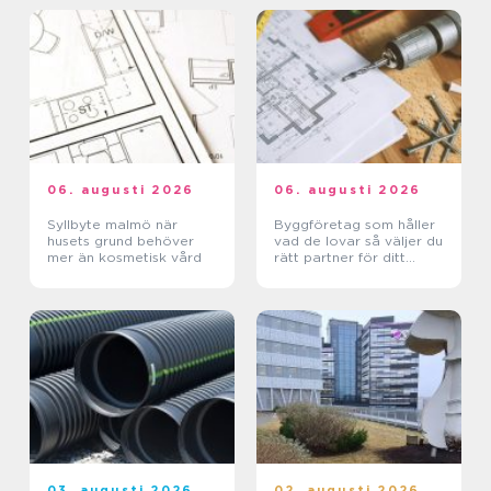
06. augusti 2026
06. augusti 2026
Syllbyte malmö när
Byggföretag som håller
husets grund behöver
vad de lovar så väljer du
mer än kosmetisk vård
rätt partner för ditt
projekt
03. augusti 2026
02. augusti 2026