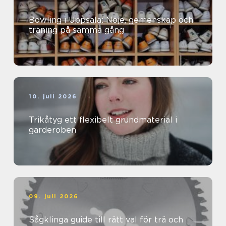
Bowling i Uppsala: Nöje, gemenskap och
träning på samma gång
10. juli 2026
Trikåtyg ett flexibelt grundmaterial i
garderoben
09. juli 2026
Sågklinga guide till rätt val för trä och