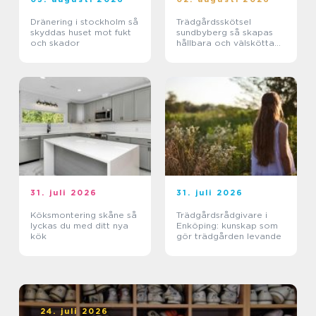
Dränering i stockholm så
Trädgårdsskötsel
skyddas huset mot fukt
sundbyberg så skapas
och skador
hållbara och välskötta
utemiljöer
31. juli 2026
31. juli 2026
Köksmontering skåne så
Trädgårdsrådgivare i
lyckas du med ditt nya
Enköping: kunskap som
kök
gör trädgården levande
24. juli 2026