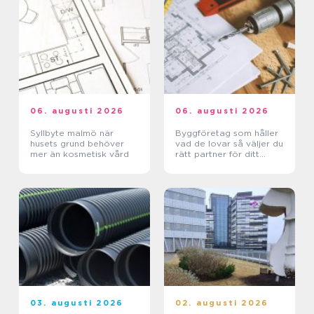
06. augusti 2026
06. augusti 2026
Syllbyte malmö när
Byggföretag som håller
husets grund behöver
vad de lovar så väljer du
mer än kosmetisk vård
rätt partner för ditt
projekt
03. augusti 2026
02. augusti 2026