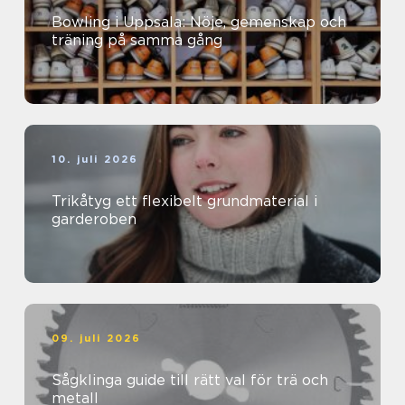
Bowling i Uppsala: Nöje, gemenskap och
träning på samma gång
10. juli 2026
Trikåtyg ett flexibelt grundmaterial i
garderoben
09. juli 2026
Sågklinga guide till rätt val för trä och
metall