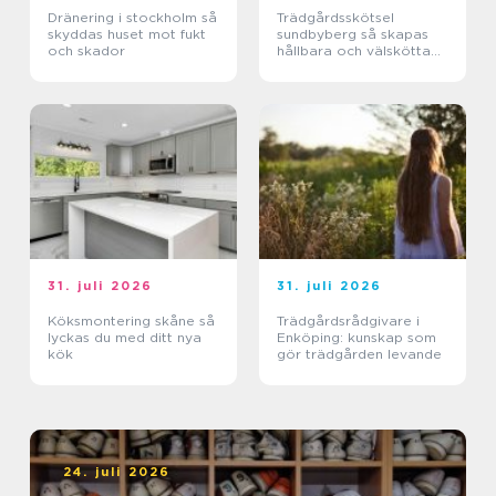
Dränering i stockholm så
Trädgårdsskötsel
skyddas huset mot fukt
sundbyberg så skapas
och skador
hållbara och välskötta
utemiljöer
31. juli 2026
31. juli 2026
Köksmontering skåne så
Trädgårdsrådgivare i
lyckas du med ditt nya
Enköping: kunskap som
kök
gör trädgården levande
24. juli 2026