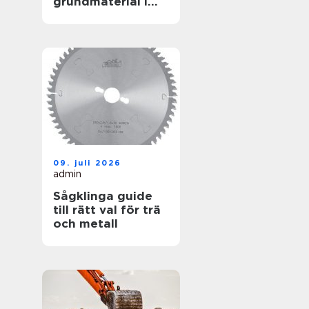
grundmaterial i
garderoben
09. juli 2026
admin
Sågklinga guide
till rätt val för trä
och metall