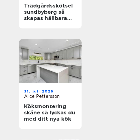
Trädgårdsskötsel
sundbyberg så
skapas hållbara
och välskötta
utemiljöer
31. juli 2026
Alice Pettersson
Köksmontering
skåne så lyckas du
med ditt nya kök