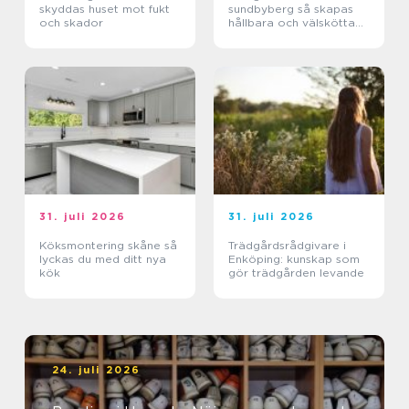
skyddas huset mot fukt
sundbyberg så skapas
och skador
hållbara och välskötta
utemiljöer
31. juli 2026
31. juli 2026
Köksmontering skåne så
Trädgårdsrådgivare i
lyckas du med ditt nya
Enköping: kunskap som
kök
gör trädgården levande
24. juli 2026