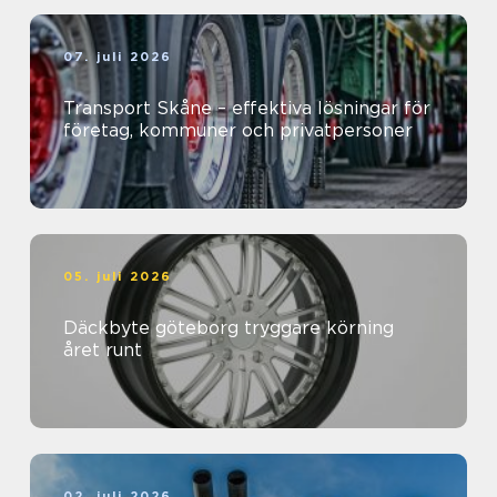
07. juli 2026
Transport Skåne – effektiva lösningar för
företag, kommuner och privatpersoner
05. juli 2026
Däckbyte göteborg tryggare körning
året runt
02. juli 2026