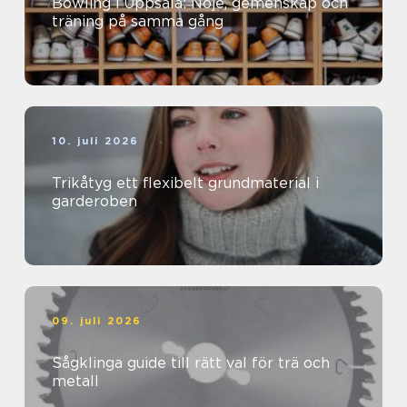
Bowling i Uppsala: Nöje, gemenskap och
träning på samma gång
10. juli 2026
Trikåtyg ett flexibelt grundmaterial i
garderoben
09. juli 2026
Sågklinga guide till rätt val för trä och
metall