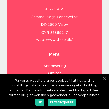
web:
www.klikko.dk/
Menu
Annonsering
Om oss
Cookies
På vores website bruges cookies til at huske dine
indstillinger, statistik og personalisering af indhold og
Kontakta oss
annoncer. Denne information deles med tredjepart. Ved
Sitemap
fortsat brug af websiden godkender du cookiepolitikken.
Ok
Privatlivspolitik