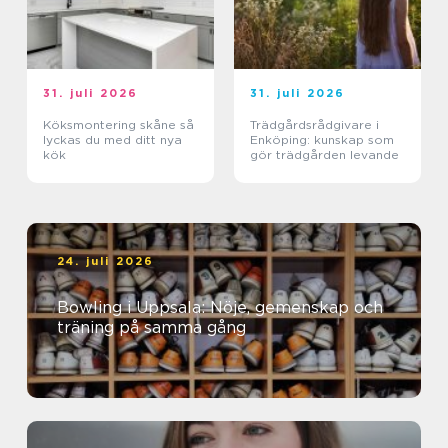
31. juli 2026
31. juli 2026
Köksmontering skåne så
Trädgårdsrådgivare i
lyckas du med ditt nya
Enköping: kunskap som
kök
gör trädgården levande
24. juli 2026
Bowling i Uppsala: Nöje, gemenskap och
träning på samma gång