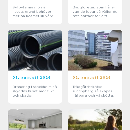
Syllbyte malmö när
Byggföretag som håller
husets grund behöver
vad de lovar så väljer du
mer än kosmetisk vård
rätt partner för ditt
projekt
03. augusti 2026
02. augusti 2026
Dränering i stockholm så
Trädgårdsskötsel
skyddas huset mot fukt
sundbyberg så skapas
och skador
hållbara och välskötta
utemiljöer