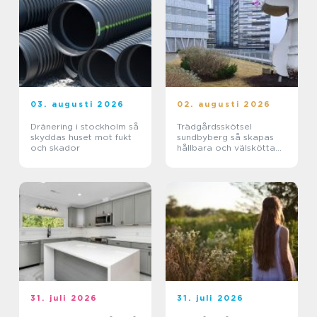
03. augusti 2026
02. augusti 2026
Dränering i stockholm så
Trädgårdsskötsel
skyddas huset mot fukt
sundbyberg så skapas
och skador
hållbara och välskötta
utemiljöer
31. juli 2026
31. juli 2026