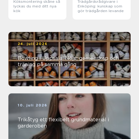
Köksmontering skåne så
Trädgårdsrådgivare i
lyckas du med ditt nya
Enköping: kunskap som
kök
gör trädgården levande
24. juli 2026
Bowling i Uppsala: Nöje, gemenskap och
träning på samma gång
10. juli 2026
Trikåtyg ett flexibelt grundmaterial i
garderoben