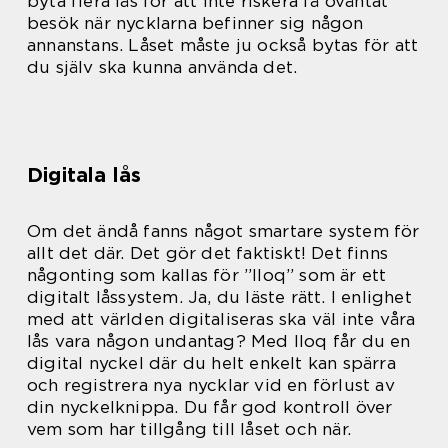
byta flera lås för att inte riskera få oväntat
besök när nycklarna befinner sig någon
annanstans. Låset måste ju också bytas för att
du själv ska kunna använda det.
Digitala lås
Om det ändå fanns något smartare system för
allt det där. Det gör det faktiskt! Det finns
någonting som kallas för ”Iloq” som är ett
digitalt låssystem. Ja, du läste rätt. I enlighet
med att världen digitaliseras ska väl inte våra
lås vara någon undantag? Med Iloq får du en
digital nyckel där du helt enkelt kan spärra
och registrera nya nycklar vid en förlust av
din nyckelknippa. Du får god kontroll över
vem som har tillgång till låset och när.